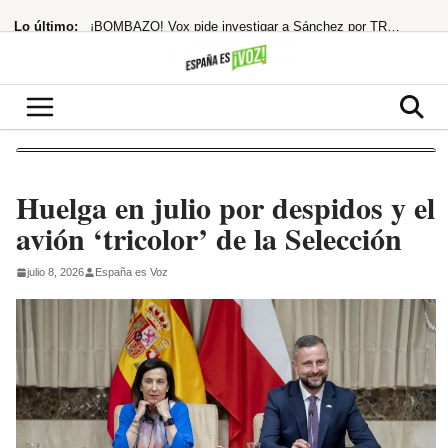
Saltar
Lo último:
¡BOMBAZO! Vox pide investigar a Sánchez por TRAICIÓN y ALTA TRAICIÓN a España
al
contenido
¡España al borde del abismo! El modelo holandés de pensiones, ¿la única salida?
El PP fuerza la comparecencia de Robles y Marlaska en el Senado por la crisis
¡Bomba económica! España, 4ª potencia de la UE
La brutal transformación en ‘Primetime’ contra pederastas
Huelga en julio por despidos y el
avión ‘tricolor’ de la Selección
julio 8, 2026
España es Voz