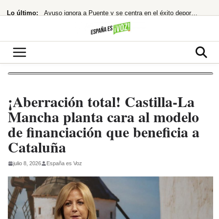
Saltar
Lo último:
Ayuso ignora a Puente y se centra en el éxito deportivo: la estrategia
al
contenido
¡Alerta Roja! Carmen Machi Desata el Caos con Dos Estrenos GRATIS en RTVE Play
Robles, Marlaska, Bolaños y Albares comparecerán en el Congreso por la crisis
¡MERZ EXPLOTA! Remodela su Gobierno a la desesperada tras el escándalo Spahn
¡BOMBAZO! El Senado confirma a Todd Blanche, abogado de Trump, como Fiscal
¡Aberración total! Castilla-La
Mancha planta cara al modelo
de financiación que beneficia a
Cataluña
julio 8, 2026
España es Voz