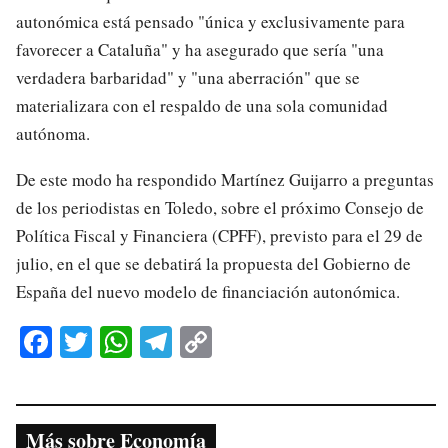
autonómica está pensado "única y exclusivamente para
favorecer a Cataluña" y ha asegurado que sería "una
verdadera barbaridad" y "una aberración" que se
materializara con el respaldo de una sola comunidad
autónoma.
De este modo ha respondido Martínez Guijarro a preguntas
de los periodistas en Toledo, sobre el próximo Consejo de
Política Fiscal y Financiera (CPFF), previsto para el 29 de
julio, en el que se debatirá la propuesta del Gobierno de
España del nuevo modelo de financiación autonómica.
Fa
T
W
Te
C
ce
wi
ha
le
op
bo
tte
ts
gr
y
ok
r
A
a
Li
Más sobre Economía