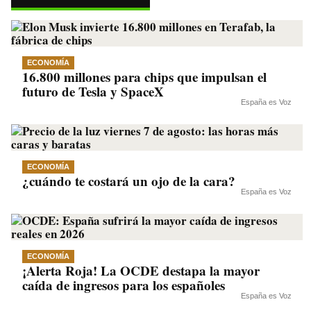
pp
m
nk
ECONOMÍA
16.800 millones para chips que impulsan el
futuro de Tesla y SpaceX
España es Voz
ECONOMÍA
¿cuándo te costará un ojo de la cara?
España es Voz
ECONOMÍA
¡Alerta Roja! La OCDE destapa la mayor
caída de ingresos para los españoles
España es Voz