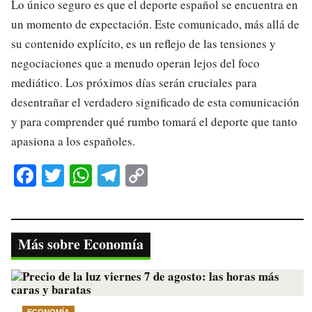
Lo único seguro es que el deporte español se encuentra en
un momento de expectación. Este comunicado, más allá de
su contenido explícito, es un reflejo de las tensiones y
negociaciones que a menudo operan lejos del foco
mediático. Los próximos días serán cruciales para
desentrañar el verdadero significado de esta comunicación
y para comprender qué rumbo tomará el deporte que tanto
apasiona a los españoles.
Fa
T
W
Te
C
ce
wi
ha
le
op
bo
tte
ts
gr
y
ok
r
A
a
Li
Más sobre Economía
pp
m
nk