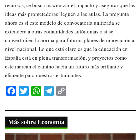
recursos, se busca maximizar el impacto y asegurar que las
ideas más prometedoras lleguen a las aulas. La pregunta
ahora es si este modelo de convocatoria unificada se
extenderá a otras comunidades autónomas o si se
convertirá en la norma para futuros planes de innovación a
nivel nacional. Lo que está claro es que la educación en
España está en plena transformación, y proyectos como
este marcan el camino hacia un futuro más brillante y
eficiente para nuestros estudiantes.
Fa
T
W
Te
C
ce
wi
ha
le
op
bo
tte
ts
gr
y
ok
r
A
a
Li
Más sobre Economía
pp
m
nk