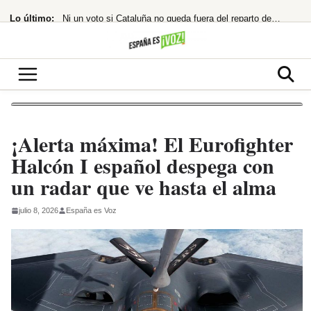
Saltar
Lo último:
Ni un voto si Cataluña no queda fuera del reparto de menores de Ceuta
al
contenido
¡BOMBAZO! Netflix desvela cuándo podrás ver la T3 de ‘Mi vida con los chicos
El Banco de España se prepara para adoptar la IA ante la desconfianza
El PP urge a habilitar el Senado en agosto para debatir la crisis de Ceuta
¿El principio del fin para la izquierda?
¡Alerta máxima! El Eurofighter
Halcón I español despega con
un radar que ve hasta el alma
julio 8, 2026
España es Voz