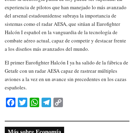
experiencia de pilotos que han manejado lo más avanzado
del arsenal estadounidense subraya la importancia de
sistemas como el radar AESA, que sitúan al Eurofighter
Halcón I español en la vanguardia de la tecnología de
combate aéreo actual, capaz de competir y destacar frente
a los diseños más avanzados del mundo.
El primer Eurofighter Halcón I ya ha salido de la fábrica de
Getafe con un radar AESA capaz de rastrear múltiples
aviones a la vez en un avance sin precedentes en los cazas
españoles.
Fa
T
W
Te
C
ce
wi
ha
le
op
bo
tte
ts
gr
y
ok
r
A
a
Li
Más sobre Economía