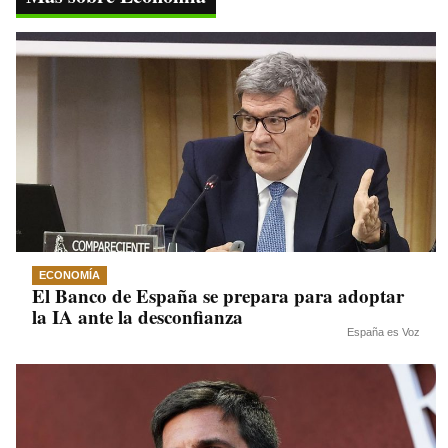
pp
m
nk
ECONOMÍA
El Banco de España se prepara para adoptar
la IA ante la desconfianza
España es Voz