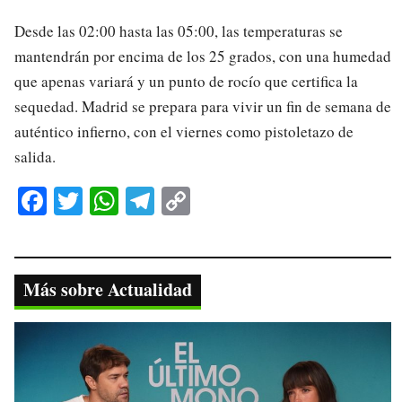
Desde las 02:00 hasta las 05:00, las temperaturas se
mantendrán por encima de los 25 grados, con una humedad
que apenas variará y un punto de rocío que certifica la
sequedad. Madrid se prepara para vivir un fin de semana de
auténtico infierno, con el viernes como pistoletazo de
salida.
Fa
T
W
Te
C
ce
wi
ha
le
op
bo
tte
ts
gr
y
ok
r
A
a
Li
Más sobre Actualidad
pp
m
nk