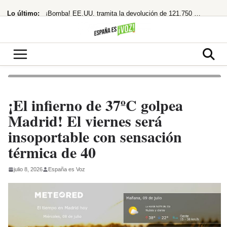
Saltar
Lo último:
¡Bomba! EE.UU. tramita la devolución de 121.750 millones por aranceles de Trump
al
contenido
«Los polos opuestos no se atraen, y menos si uno es de ahí»
¡Adiós Petro! De la Espriella planta a la izquierda y se prepara para gobernar
¡Cuidado! Mirar el eclipse solar sin gafas homologadas te puede dejar ciego
¡Acusa una trama digital y deja un legado en llamas!
¡El infierno de 37ºC golpea
Madrid! El viernes será
insoportable con sensación
térmica de 40
julio 8, 2026
España es Voz