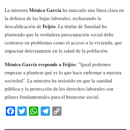
Mónica García
La ministra
ha marcado una línea clara en
la defensa de las bajas laborales, rechazando la
Feijóo
descalificación de
. La titular de Sanidad ha
planteado que la verdadera preocupación social debe
centrarse en problemas como el acceso a la vivienda, que
impactan directamente en la salud de la población.
Mónica García responde a Feijóo
: "Igual podemos
empezar a plantear qué es lo que hace enfermar a nuestra
sociedad". La ministra ha insistido en que la sanidad
pública y la protección de los derechos laborales son
pilares fundamentales para el bienestar social.
Fa
T
W
Te
C
ce
wi
ha
le
op
bo
tte
ts
gr
y