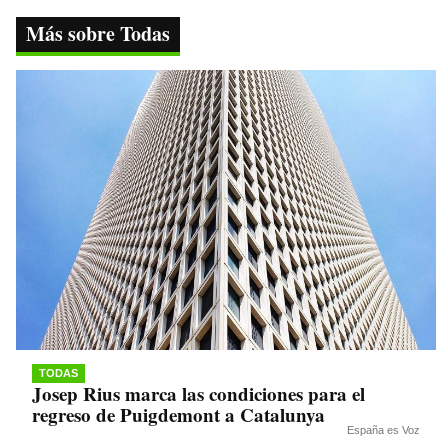
ok
r
A
a
Li
Más sobre Todas
pp
m
nk
TODAS
Josep Rius marca las condiciones para el
regreso de Puigdemont a Catalunya
España es Voz