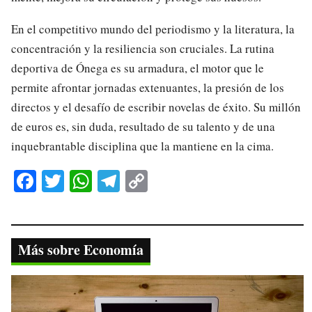
En el competitivo mundo del periodismo y la literatura, la
concentración y la resiliencia son cruciales. La rutina
deportiva de Ónega es su armadura, el motor que le
permite afrontar jornadas extenuantes, la presión de los
directos y el desafío de escribir novelas de éxito. Su millón
de euros es, sin duda, resultado de su talento y de una
inquebrantable disciplina que la mantiene en la cima.
Fa
T
W
Te
C
ce
wi
ha
le
op
bo
tte
ts
gr
y
ok
r
A
a
Li
Más sobre Economía
pp
m
nk