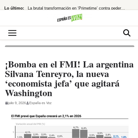
Saltar
Lo último:
La brutal transformación en ‘Primetime’ contra pederastas
al
contenido
168 muertos en Hong Kong por un descuido mortal
¡España al borde del abismo! El modelo holandés de pensiones, ¿la única salida?
El PP fuerza la comparecencia de Robles y Marlaska en el Senado por la crisis
¡Bomba económica! España, 4ª potencia de la UE
¡Bomba en el FMI! La argentina
Silvana Tenreyro, la nueva
‘economista jefa’ que agitará
Washington
julio 9, 2026
España es Voz