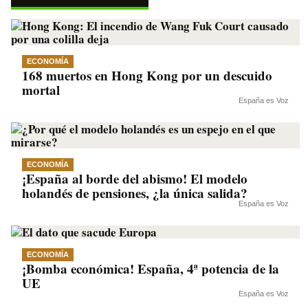
pp
m
nk
ECONOMÍA
168 muertos en Hong Kong por un descuido
mortal
España es Voz
ECONOMÍA
¡España al borde del abismo! El modelo
holandés de pensiones, ¿la única salida?
España es Voz
ECONOMÍA
¡Bomba económica! España, 4ª potencia de la
UE
España es Voz