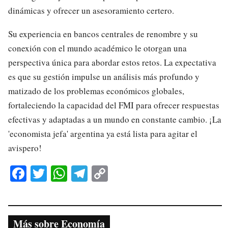
dinámicas y ofrecer un asesoramiento certero.
Su experiencia en bancos centrales de renombre y su
conexión con el mundo académico le otorgan una
perspectiva única para abordar estos retos. La expectativa
es que su gestión impulse un análisis más profundo y
matizado de los problemas económicos globales,
fortaleciendo la capacidad del FMI para ofrecer respuestas
efectivas y adaptadas a un mundo en constante cambio. ¡La
'economista jefa' argentina ya está lista para agitar el
avispero!
Fa
T
W
Te
C
ce
wi
ha
le
op
bo
tte
ts
gr
y
ok
r
A
a
Li
Más sobre Economía