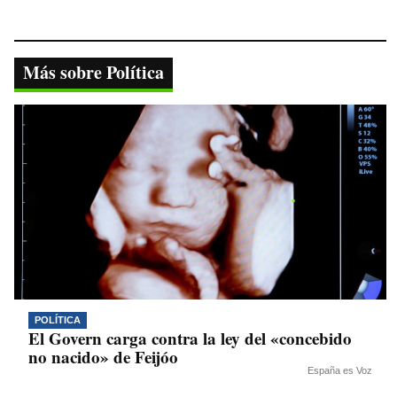
ce
wi
ha
le
op
bo
tte
ts
gr
y
ok
r
A
a
Li
Más sobre Política
pp
m
nk
POLÍTICA
El Govern carga contra la ley del «concebido
no nacido» de Feijóo
España es Voz