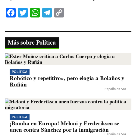
Fa
T
W
Te
C
ce
wi
ha
le
op
bo
tte
ts
gr
y
ok
r
A
a
Li
Más sobre Política
pp
m
nk
POLÍTICA
Robótico y repetitivo», pero elogia a Bolaños y
Rufián
España es Voz
POLÍTICA
¡Bomba en Europa! Meloni y Frederiksen se
unen contra Sánchez por la inmigración
España es Voz