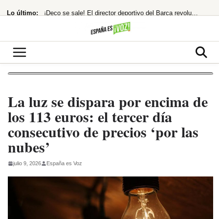
Saltar
Lo último:
¡Deco se sale! El director deportivo del Barça revoluciona el mercado a golpe
al
contenido
Sorpresa terrorífica en HBO Max en 2026
Robótico y repetitivo», pero elogia a Bolaños y Rufián
Mattel lanza la Barbie de Whitney Houston tras 20 años de negociaciones
¡Bomba en Europa! Meloni y Frederiksen se unen contra Sánchez por la inmigración
La luz se dispara por encima de
los 113 euros: el tercer día
consecutivo de precios ‘por las
nubes’
julio 9, 2026
España es Voz