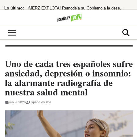
Saltar
Lo último:
¡MERZ EXPLOTA! Remodela su Gobierno a la desesperada tras el escándalo Spahn
al
contenido
¡Guerra de fronteras! España responde a Meloni con controles a Italia tras su
¿Giro en la política migratoria? Sánchez pilota la crisis de Ceuta
¡Alerta Roja! Carmen Machi Desata el Caos con Dos Estrenos GRATIS en RTVE Play
Robles, Marlaska, Bolaños y Albares comparecerán en el Congreso por la crisis
Uno de cada tres españoles sufre
ansiedad, depresión o insomnio:
la alarmante radiografía de
nuestra salud mental
julio 9, 2026
España es Voz