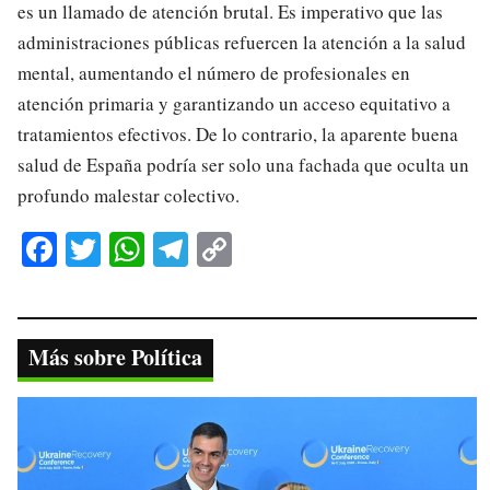
es un llamado de atención brutal. Es imperativo que las
administraciones públicas refuercen la atención a la salud
mental, aumentando el número de profesionales en
atención primaria y garantizando un acceso equitativo a
tratamientos efectivos. De lo contrario, la aparente buena
salud de España podría ser solo una fachada que oculta un
profundo malestar colectivo.
Fa
T
W
Te
C
ce
wi
ha
le
op
bo
tte
ts
gr
y
ok
r
A
a
Li
Más sobre Política
pp
m
nk