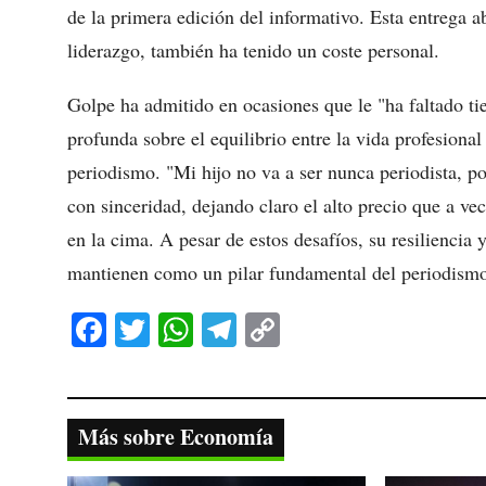
de la primera edición del informativo. Esta entrega ab
liderazgo, también ha tenido un coste personal.
Golpe ha admitido en ocasiones que le "ha faltado ti
profunda sobre el equilibrio entre la vida profesiona
periodismo. "Mi hijo no va a ser nunca periodista, p
con sinceridad, dejando claro el alto precio que a ve
en la cima. A pesar de estos desafíos, su resiliencia
mantienen como un pilar fundamental del periodismo
Fa
T
W
Te
C
ce
wi
ha
le
op
bo
tte
ts
gr
y
ok
r
A
a
Li
Más sobre Economía
pp
m
nk