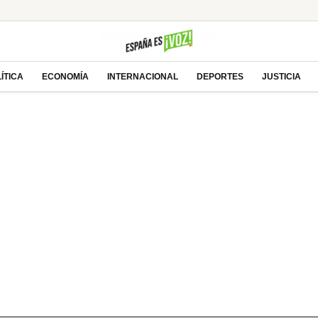
 a Todd Blanche, abogado de Trump, como Fiscal
ra en el éxito deportivo: la estrategia
a casa’: ¿Thriller apocalíptico o copia barata?
ÍTICA
ECONOMÍA
INTERNACIONAL
DEPORTES
JUSTICIA
 impulsan el futuro de Tesla y SpaceX