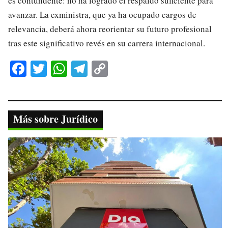
es contundente: no ha logrado el respaldo suficiente para
avanzar. La exministra, que ya ha ocupado cargos de
relevancia, deberá ahora reorientar su futuro profesional
tras este significativo revés en su carrera internacional.
Fa
T
W
Te
C
ce
wi
ha
le
op
bo
tte
ts
gr
y
ok
r
A
a
Li
Más sobre Jurídico
pp
m
nk