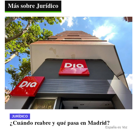
ok
r
A
a
Li
Más sobre Jurídico
pp
m
nk
JURÍDICO
¿Cuándo reabre y qué pasa en Madrid?
España es Voz