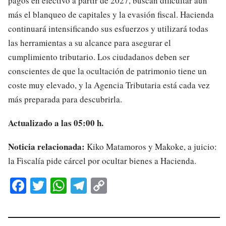
pagos en efectivo a partir de 2027, buscan dificultar aún
más el blanqueo de capitales y la evasión fiscal. Hacienda
continuará intensificando sus esfuerzos y utilizará todas
las herramientas a su alcance para asegurar el
cumplimiento tributario. Los ciudadanos deben ser
conscientes de que la ocultación de patrimonio tiene un
coste muy elevado, y la Agencia Tributaria está cada vez
más preparada para descubrirla.
Actualizado a las 05:00 h.
Noticia relacionada:
Kiko Matamoros y Makoke, a juicio:
la Fiscalía pide cárcel por ocultar bienes a Hacienda.
Fa
T
W
Te
C
ce
wi
ha
le
op
bo
tte
ts
gr
y