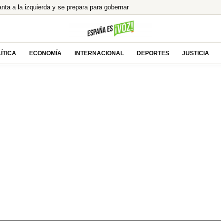
anta a la izquierda y se prepara para gobernar
del «concebido no nacido» de Feijóo
 Ayuso por el ático de lujo en Chamberí
e el eclipse total en directo
ÍTICA
ECONOMÍA
INTERNACIONAL
DEPORTES
JUSTICIA
aen, y menos si uno es de ahí»