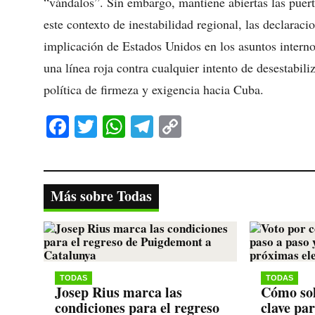
“vándalos”. Sin embargo, mantiene abiertas las puert
este contexto de inestabilidad regional, las declarac
implicación de Estados Unidos en los asuntos intern
una línea roja contra cualquier intento de desestabi
política de firmeza y exigencia hacia Cuba.
Fa
T
W
Te
C
ce
wi
ha
le
op
bo
tte
ts
gr
y
ok
r
A
a
Li
Más sobre Todas
pp
m
nk
TODAS
TODAS
Josep Rius marca las
Cómo sol
condiciones para el regreso
clave pa