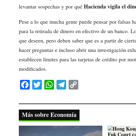
Hacienda vigila el din
levantar sospechas y por qué
Pese a lo que mucha gente puede pensar por falsas ha
para la retirada de dinero en efectivo de un banco. L
que deseen, pero deben saber que es a partir de cie
hacer preguntas e incluso abrir una investigación exh
establecen límites para las tarjetas de crédito por mo
modificados.
Fa
T
W
Te
C
ce
wi
ha
le
op
bo
tte
ts
gr
y
ok
r
A
a
Li
Más sobre Economía
pp
m
nk