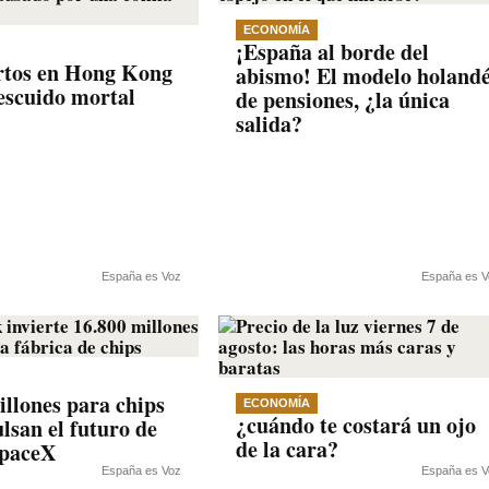
ECONOMÍA
¡España al borde del
rtos en Hong Kong
abismo! El modelo holand
escuido mortal
de pensiones, ¿la única
salida?
España es Voz
España es V
illones para chips
ECONOMÍA
¿cuándo te costará un ojo
lsan el futuro de
de la cara?
SpaceX
España es Voz
España es V