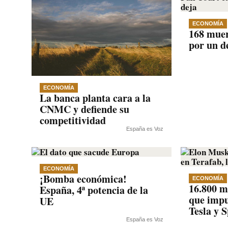
ECONOMÍA
168 mue
por un d
ECONOMÍA
La banca planta cara a la
CNMC y defiende su
competitividad
España es Voz
ECONOMÍA
¡Bomba económica!
ECONOMÍA
16.800 m
España, 4ª potencia de la
que impu
UE
Tesla y 
España es Voz