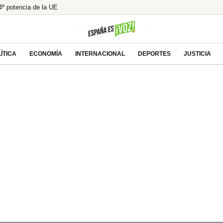
ª potencia de la UE
MC y defiende su competitividad
r un descuido mortal
El modelo holandés de pensiones, ¿la única salida?
ÍTICA
ECONOMÍA
INTERNACIONAL
DEPORTES
JUSTICIA
 de Robles y Marlaska en el Senado por la crisis