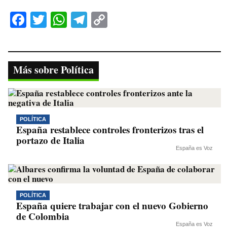
Fa
T
W
Te
C
ce
wi
ha
le
op
bo
tte
ts
gr
y
ok
r
A
a
Li
Más sobre Política
pp
m
nk
POLÍTICA
España restablece controles fronterizos tras el
portazo de Italia
España es Voz
POLÍTICA
España quiere trabajar con el nuevo Gobierno
de Colombia
España es Voz