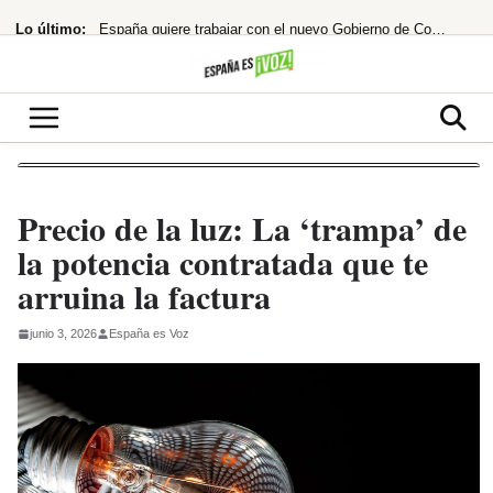
Saltar
Lo último:
España quiere trabajar con el nuevo Gobierno de Colombia
al
contenido
¿cuándo te costará un ojo de la cara?
España restablece controles fronterizos tras el portazo de Italia
¡Netflix la lía! ‘La última casa’ te atrapa en un encierro que hiela la sangre
hace 33 años rechazó un taquillazo que hizo historia
Precio de la luz: La ‘trampa’ de
la potencia contratada que te
arruina la factura
junio 3, 2026
España es Voz