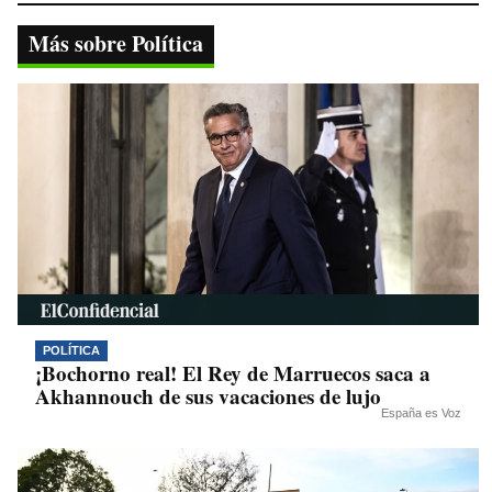
bo
tte
ts
gr
y
ok
r
A
a
Li
Más sobre Política
pp
m
nk
POLÍTICA
¡Bochorno real! El Rey de Marruecos saca a
Akhannouch de sus vacaciones de lujo
España es Voz