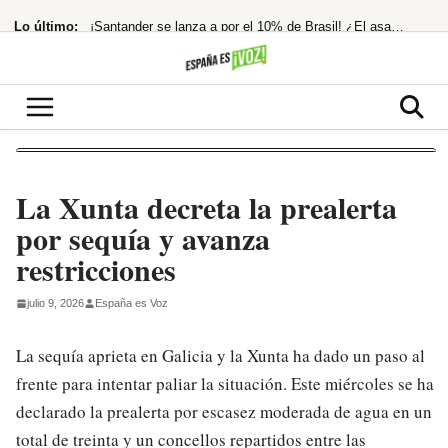
Saltar
Lo último:
¡Santander se lanza a por el 10% de Brasil! ¿El asalto a los 13€ es inminente?
al
contenido
Nokia hunde su beneficio neto en España un 25% en 2025
¡Morgan Freeman, el Rey del Rodeo Oculto! Su Pasión Ecuestre Te Dejará
Temen imputación por financiación ilegal tras la condena a Ábalos
El Ibex 35 extiende su racha alcista ante las esperanzas de acuerdo entre EEUU
La Xunta decreta la prealerta
por sequía y avanza
restricciones
julio 9, 2026
España es Voz
La sequía aprieta en Galicia y la Xunta ha dado un paso al
frente para intentar paliar la situación. Este miércoles se ha
declarado la prealerta por escasez moderada de agua en un
total de treinta y un concellos repartidos entre las