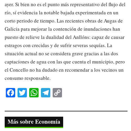
ayer. Si bien no es el punto más representativo del flujo del
río, sí evidencia la notable bajada experimentada en un
corto periodo de tiempo. Las recientes obras de Augas de
Galicia para mejorar la contención de inundaciones han
puesto de relieve la dualidad del Anllóns: capaz de causar
estragos con crecidas y de sufrir severas sequías. La
situación actual no se considera grave gracias a las dos
captaciones de agua con las que cuenta el municipio, pero
el Concello no ha dudado en recomendar a los vecinos un
consumo responsable.
Fa
T
W
Te
C
ce
wi
ha
le
op
bo
tte
ts
gr
y
ok
r
A
a
Li
Más sobre Economía
pp
m
nk