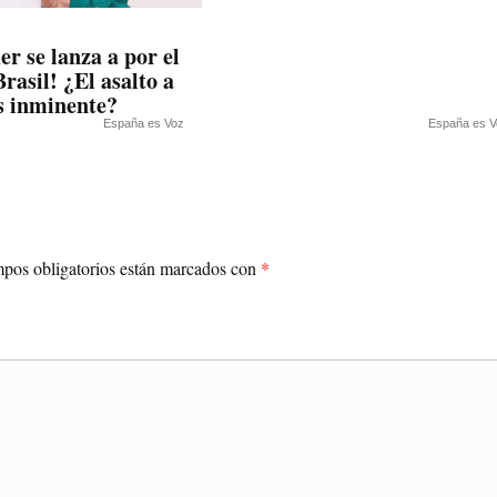
r se lanza a por el
rasil! ¿El asalto a
es inminente?
España es Voz
España es V
pos obligatorios están marcados con
*