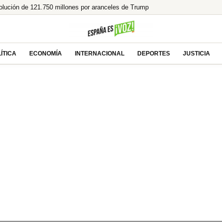
olución de 121.750 millones por aranceles de Trump
aen, y menos si uno es de ahí»
anta a la izquierda y se prepara para gobernar
r sin gafas homologadas te puede dejar ciego
ÍTICA
ECONOMÍA
INTERNACIONAL
DEPORTES
JUSTICIA
 un legado en llamas!