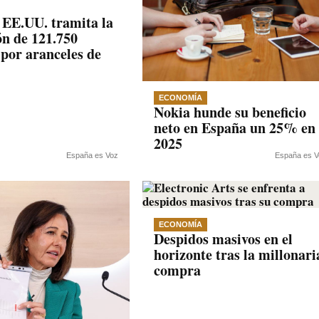
EE.UU. tramita la
ón de 121.750
 por aranceles de
ECONOMÍA
Nokia hunde su beneficio
neto en España un 25% en
2025
España es Voz
España es V
ECONOMÍA
Despidos masivos en el
horizonte tras la millonari
compra