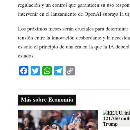
regulación y un control que garanticen su uso respo
intervenir en el lanzamiento de OpenAI subraya la ur
Los próximos meses serán cruciales para determinar e
tensión entre la innovación desbordante y la necesida
es solo el principio de una era en la que la IA deberá
estados.
Fa
T
W
Te
C
ce
wi
ha
le
op
bo
tte
ts
gr
y
ok
r
A
a
Li
Más sobre Economía
pp
m
nk