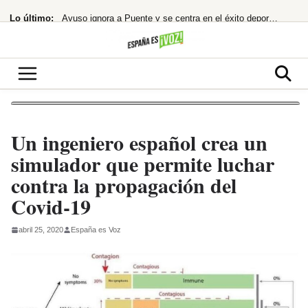
Saltar
Lo último:
Ayuso ignora a Puente y se centra en el éxito deportivo: la estrategia
al
contenido
¡Alerta Roja! Carmen Machi Desata el Caos con Dos Estrenos GRATIS en RTVE Play
Robles, Marlaska, Bolaños y Albares comparecerán en el Congreso por la crisis
¡MERZ EXPLOTA! Remodela su Gobierno a la desesperada tras el escándalo Spahn
¡BOMBAZO! El Senado confirma a Todd Blanche, abogado de Trump, como Fiscal
Un ingeniero español crea un
simulador que permite luchar
contra la propagación del
Covid-19
abril 25, 2020
España es Voz