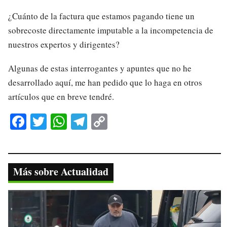
¿Cuánto de la factura que estamos pagando tiene un
sobrecoste directamente imputable a la incompetencia de
nuestros expertos y dirigentes?
Algunas de estas interrogantes y apuntes que no he
desarrollado aquí, me han pedido que lo haga en otros
artículos que en breve tendré.
Fa
T
W
Te
C
ce
wi
ha
le
op
bo
tte
ts
gr
y
ok
r
A
a
Li
Más sobre Actualidad
pp
m
nk