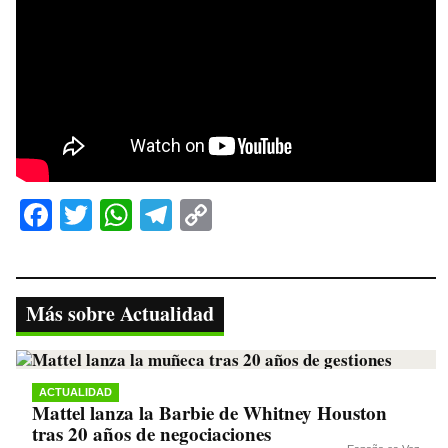
Fa
T
W
Te
C
ce
wi
ha
le
op
bo
tte
ts
gr
y
ok
r
A
a
Li
Más sobre Actualidad
pp
m
nk
ACTUALIDAD
Mattel lanza la Barbie de Whitney Houston
tras 20 años de negociaciones