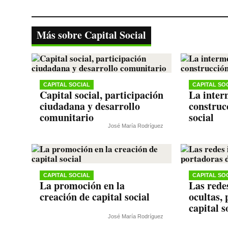
ce
wi
ha
le
op
bo
tte
ts
gr
y
ok
r
A
a
Li
Más sobre Capital Social
pp
m
nk
CAPITAL SOCIAL
CAPITAL SO
Capital social, participación
La inter
ciudadana y desarrollo
construc
comunitario
social
José María Rodríguez
CAPITAL SOCIAL
CAPITAL SO
La promoción en la
Las rede
creación de capital social
ocultas,
capital s
José María Rodríguez