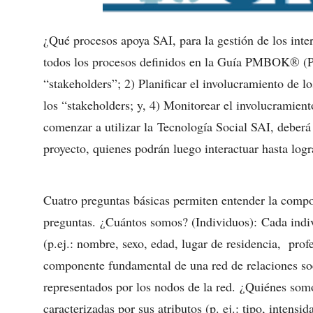
¿Qué procesos apoya SAI, para la gestión de los int
todos los procesos definidos en la Guía PMBOK® (PMI
“stakeholders”; 2) Planificar el involucramiento de lo
los “stakeholders; y, 4) Monitorear el involucramient
comenzar a utilizar la Tecnología Social SAI, deberá 
proyecto, quienes podrán luego interactuar hasta logr
Cuatro preguntas básicas permiten entender la comp
preguntas. ¿Cuántos somos? (Individuos): Cada indivi
(p.ej.: nombre, sexo, edad, lugar de residencia, profe
componente fundamental de una red de relaciones soc
representados por los nodos de la red. ¿Quiénes somo
caracterizadas por sus atributos (p. ej.: tipo, intensid