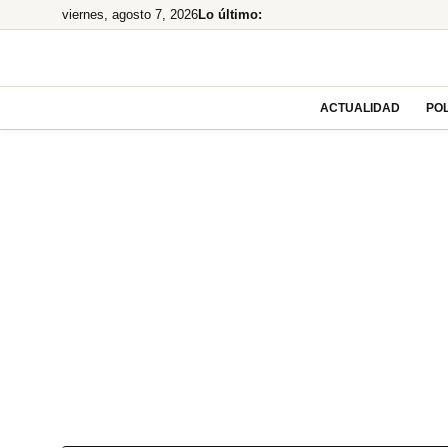
Saltar
viernes, agosto 7, 2026
Lo último:
al
contenido
ACTUALIDAD
POL