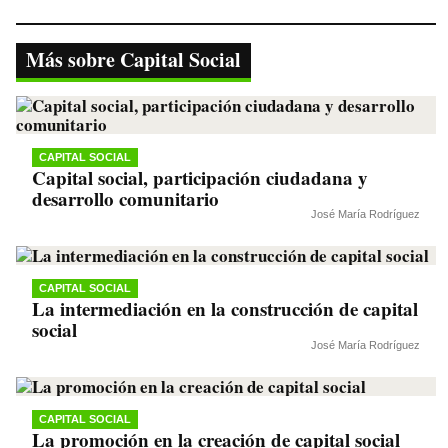
bo
tte
ts
gr
y
ok
r
A
a
Li
Más sobre Capital Social
pp
m
nk
CAPITAL SOCIAL
Capital social, participación ciudadana y
desarrollo comunitario
José María Rodríguez
CAPITAL SOCIAL
La intermediación en la construcción de capital
social
José María Rodríguez
CAPITAL SOCIAL
La promoción en la creación de capital social