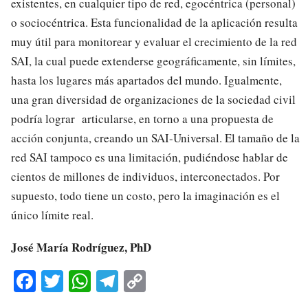
existentes, en cualquier tipo de red, egocéntrica (personal)
o sociocéntrica. Esta funcionalidad de la aplicación resulta
muy útil para monitorear y evaluar el crecimiento de la red
SAI, la cual puede extenderse geográficamente, sin límites,
hasta los lugares más apartados del mundo. Igualmente,
una gran diversidad de organizaciones de la sociedad civil
podría lograr articularse, en torno a una propuesta de
acción conjunta, creando un SAI-Universal. El tamaño de la
red SAI tampoco es una limitación, pudiéndose hablar de
cientos de millones de individuos, interconectados. Por
supuesto, todo tiene un costo, pero la imaginación es el
único límite real.
José María Rodríguez, PhD
Fa
T
W
Te
C
ce
wi
ha
le
op