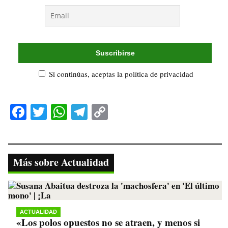
Si continúas, aceptas la política de privacidad
Fa
T
W
Te
C
ce
wi
ha
le
op
bo
tte
ts
gr
y
ok
r
A
a
Li
Más sobre Actualidad
pp
m
nk
ACTUALIDAD
«Los polos opuestos no se atraen, y menos si