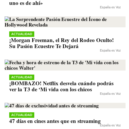
uno es de ahí»
España es Voz
ACTUALIDAD
¡Morgan Freeman, el Rey del Rodeo Oculto!
Su Pasión Ecuestre Te Dejará
España es Voz
ACTUALIDAD
¡BOMBAZO! Netflix desvela cuándo podrás
ver la T3 de ‘Mi vida con los chicos
España es Voz
ACTUALIDAD
47 días en cines antes que en streaming
España es Voz