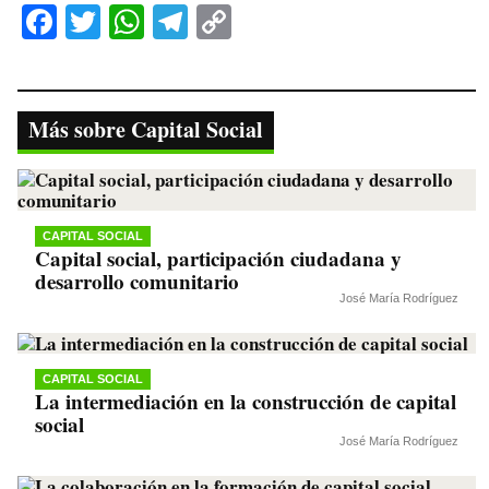
Fa
T
W
Te
C
ce
wi
ha
le
op
bo
tte
ts
gr
y
ok
r
A
a
Li
Más sobre Capital Social
pp
m
nk
CAPITAL SOCIAL
Capital social, participación ciudadana y
desarrollo comunitario
José María Rodríguez
CAPITAL SOCIAL
La intermediación en la construcción de capital
social
José María Rodríguez