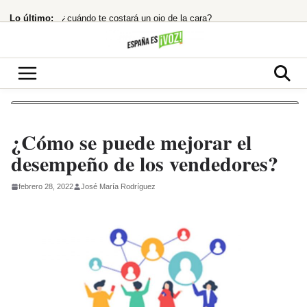
Saltar
Lo último:
¿cuándo te costará un ojo de la cara?
al
contenido
Ayuso ignora a Puente y se centra en el éxito deportivo: la estrategia
Netflix te encierra en ‘La última casa’: ¿Thriller apocalíptico o copia barata?
16.800 millones para chips que impulsan el futuro de Tesla y SpaceX
¿Quién la invitó y por qué?
¿Cómo se puede mejorar el
desempeño de los vendedores?
febrero 28, 2022
José María Rodríguez