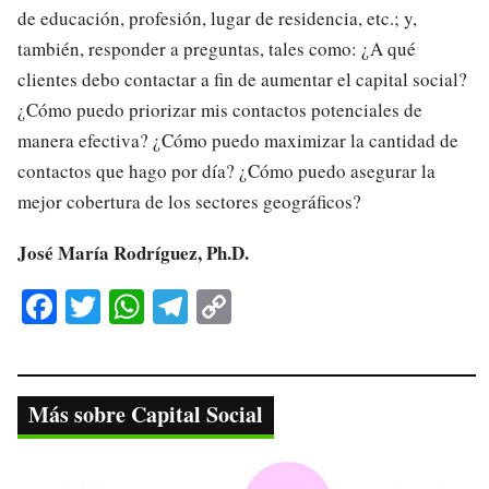
de educación, profesión, lugar de residencia, etc.; y,
también, responder a preguntas, tales como: ¿A qué
clientes debo contactar a fin de aumentar el capital social?
¿Cómo puedo priorizar mis contactos potenciales de
manera efectiva? ¿Cómo puedo maximizar la cantidad de
contactos que hago por día? ¿Cómo puedo asegurar la
mejor cobertura de los sectores geográficos?
José María Rodríguez, Ph.D.
Fa
T
W
Te
C
ce
wi
ha
le
op
bo
tte
ts
gr
y
ok
r
A
a
Li
Más sobre Capital Social
pp
m
nk