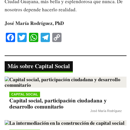
Ciudad Guayana, más bella y esplendorosa que nunca. De
nosotros depende hacerlo realidad.
José María Rodríguez, PhD
Fa
T
W
Te
C
ce
wi
ha
le
op
bo
tte
ts
gr
y
ok
r
A
a
Li
Más sobre Capital Social
pp
m
nk
CAPITAL SOCIAL
Capital social, participación ciudadana y
desarrollo comunitario
José María Rodríguez