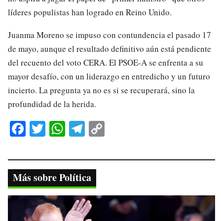
líderes populistas han logrado en Reino Unido.
Juanma Moreno se impuso con contundencia el pasado 17
de mayo, aunque el resultado definitivo aún está pendiente
del recuento del voto CERA. El PSOE-A se enfrenta a su
mayor desafío, con un liderazgo en entredicho y un futuro
incierto. La pregunta ya no es si se recuperará, sino la
profundidad de la herida.
Fa
T
W
Te
C
ce
wi
ha
le
op
bo
tte
ts
gr
y
ok
r
A
a
Li
Más sobre Política
pp
m
nk