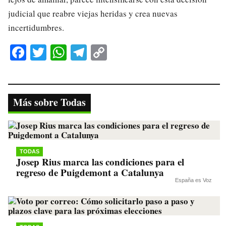
judicial que reabre viejas heridas y crea nuevas
incertidumbres.
Fa
T
W
Te
C
ce
wi
ha
le
op
bo
tte
ts
gr
y
ok
r
A
a
Li
Más sobre Todas
pp
m
nk
TODAS
Josep Rius marca las condiciones para el
regreso de Puigdemont a Catalunya
España es Voz