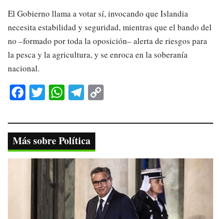
El Gobierno llama a votar sí, invocando que Islandia
necesita estabilidad y seguridad, mientras que el bando del
no –formado por toda la oposición– alerta de riesgos para
la pesca y la agricultura, y se enroca en la soberanía
nacional.
Fa
T
W
Te
C
ce
wi
ha
le
op
bo
tte
ts
gr
y
ok
r
A
a
Li
Más sobre Política
pp
m
nk