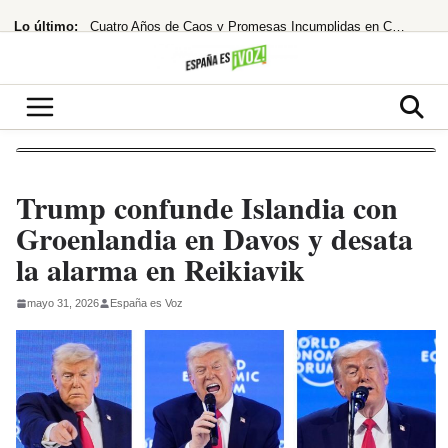
Saltar
Lo último:
Cuatro Años de Caos y Promesas Incumplidas en Colombia
al
contenido
El Ibex 35 extiende su racha alcista ante las esperanzas de acuerdo entre EEUU
¡Santander se lanza a por el 10% de Brasil! ¿El asalto a los 13€ es inminente?
Despidos masivos en el horizonte tras la millonaria compra
¡Bochorno real! El Rey de Marruecos saca a Akhannouch de sus vacaciones de lujo
Trump confunde Islandia con
Groenlandia en Davos y desata
la alarma en Reikiavik
mayo 31, 2026
España es Voz