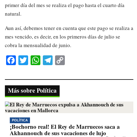
primer día del mes se realiza el pago hasta el cuarto día
natural.
Aun así, debemos tener en cuenta que este pago se realiza a
mes vencido, es decir, en los primeros días de julio se
cobra la mensualidad de junio.
Fa
T
W
Te
C
ce
wi
ha
le
op
bo
tte
ts
gr
y
ok
r
A
a
Li
Más sobre Política
pp
m
nk
POLÍTICA
¡Bochorno real! El Rey de Marruecos saca a
Akhannouch de sus vacaciones de lujo