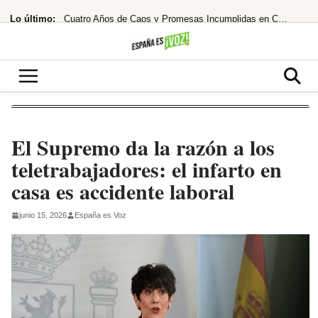
Saltar
Lo último:
Cuatro Años de Caos y Promesas Incumplidas en Colombia
al
contenido
El Ibex 35 extiende su racha alcista ante las esperanzas de acuerdo entre EEUU
¡Santander se lanza a por el 10% de Brasil! ¿El asalto a los 13€ es inminente?
Despidos masivos en el horizonte tras la millonaria compra
¡Bochorno real! El Rey de Marruecos saca a Akhannouch de sus vacaciones de lujo
El Supremo da la razón a los
teletrabajadores: el infarto en
casa es accidente laboral
junio 15, 2026
España es Voz