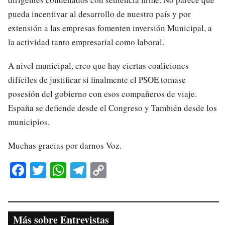
pueda incentivar al desarrollo de nuestro país y por
extensión a las empresas fomenten inversión Municipal, a
la actividad tanto empresarial como laboral.
A nivel municipal, creo que hay ciertas coaliciones
difíciles de justificar si finalmente el PSOE tomase
posesión del gobierno con esos compañeros de viaje.
España se defiende desde el Congreso y También desde los
municipios.
Muchas gracias por darnos Voz.
Fa
T
W
Te
C
ce
wi
ha
le
op
bo
tte
ts
gr
y
ok
r
A
a
Li
Más sobre Entrevistas