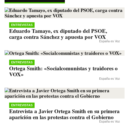
pp
m
nk
ENTREVISTAS
Eduardo Tamayo, ex diputado del PSOE,
carga contra Sánchez y apuesta por VOX
España es Voz
ENTREVISTAS
Ortega Smith: «Socialcomunistas y traidores o
VOX»
España es Voz
ENTREVISTAS
Entrevista a Javier Ortega Smith en su primera
aparición en las protestas contra el Gobierno
España es Voz