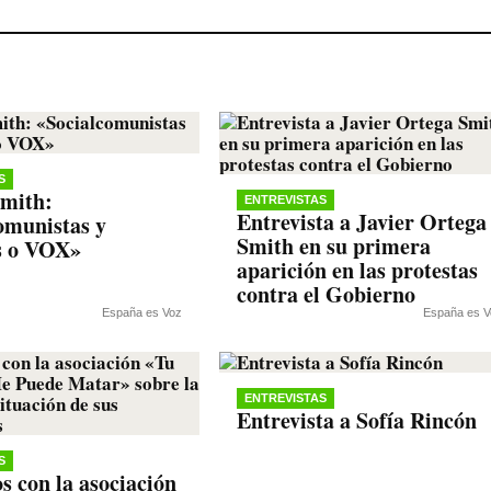
S
mith:
ENTREVISTAS
Entrevista a Javier Ortega
omunistas y
Smith en su primera
s o VOX»
aparición en las protestas
contra el Gobierno
España es Voz
España es V
ENTREVISTAS
Entrevista a Sofía Rincón
S
 con la asociación