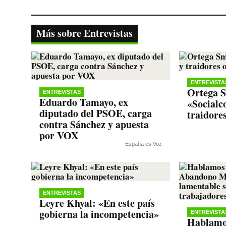
bo
tte
ts
gr
y
ok
r
A
a
Li
Más sobre Entrevistas
pp
m
nk
ENTREVISTA
Ortega S
ENTREVISTAS
Eduardo Tamayo, ex
«Socialc
diputado del PSOE, carga
traidore
contra Sánchez y apuesta
por VOX
España es Voz
ENTREVISTAS
Leyre Khyal: «En este país
gobierna la incompetencia»
ENTREVISTA
Hablamos