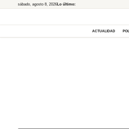
Saltar
sábado, agosto 8, 2026
Lo último:
al
contenido
ACTUALIDAD
POL