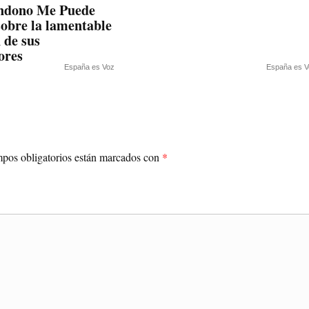
ndono Me Puede
obre la lamentable
 de sus
ores
España es Voz
España es V
pos obligatorios están marcados con
*