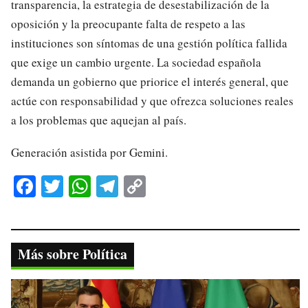
transparencia, la estrategia de desestabilización de la
oposición y la preocupante falta de respeto a las
instituciones son síntomas de una gestión política fallida
que exige un cambio urgente. La sociedad española
demanda un gobierno que priorice el interés general, que
actúe con responsabilidad y que ofrezca soluciones reales
a los problemas que aquejan al país.
Generación asistida por Gemini.
Fa
T
W
Te
C
ce
wi
ha
le
op
bo
tte
ts
gr
y
ok
r
A
a
Li
Más sobre Política
pp
m
nk