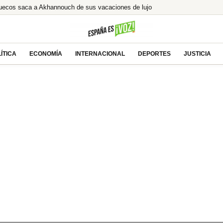
ruecos saca a Akhannouch de sus vacaciones de lujo
ión ilegal tras la condena a Ábalos
lcista ante las esperanzas de acuerdo entre EEUU
% de Brasil! ¿El asalto a los 13€ es inminente?
ÍTICA
ECONOMÍA
INTERNACIONAL
DEPORTES
JUSTICIA
te tras la millonaria compra