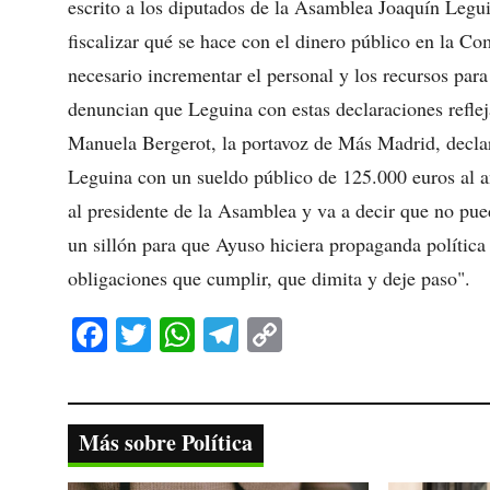
escrito a los diputados de la Asamblea Joaquín Legu
fiscalizar qué se hace con el dinero público en la 
necesario incrementar el personal y los recursos par
denuncian que Leguina con estas declaraciones refle
Manuela Bergerot, la portavoz de Más Madrid, declaró
Leguina con un sueldo público de 125.000 euros al añ
al presidente de la Asamblea y va a decir que no pue
un sillón para que Ayuso hiciera propaganda política
obligaciones que cumplir, que dimita y deje paso".
Fa
T
W
Te
C
ce
wi
ha
le
op
bo
tte
ts
gr
y
ok
r
A
a
Li
Más sobre Política
pp
m
nk