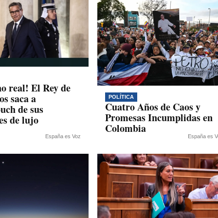
o real! El Rey de
s saca a
POLÍTICA
Cuatro Años de Caos y
uch de sus
Promesas Incumplidas en
es de lujo
Colombia
España es Voz
España es V