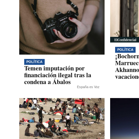
POLÍTICA
¡Bochorn
Marrueco
POLÍTICA
Temen imputación por
Akhanno
financiación ilegal tras la
vacacion
condena a Ábalos
España es Voz