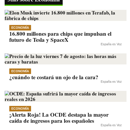
pp
m
nk
ECONOMÍA
16.800 millones para chips que impulsan el
futuro de Tesla y SpaceX
España es Voz
ECONOMÍA
¿cuándo te costará un ojo de la cara?
España es Voz
ECONOMÍA
¡Alerta Roja! La OCDE destapa la mayor
caída de ingresos para los españoles
España es Voz