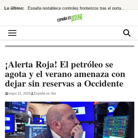
Saltar
Lo último:
España restablece controles fronterizos tras el portazo de Italia
al
contenido
Netflix te encierra en ‘La última casa’: ¿Thriller apocalíptico o copia barata?
16.800 millones para chips que impulsan el futuro de Tesla y SpaceX
¿Quién la invitó y por qué?
¿cuándo te costará un ojo de la cara?
¡Alerta Roja! El petróleo se
agota y el verano amenaza con
dejar sin reservas a Occidente
mayo 21, 2026
España es Voz