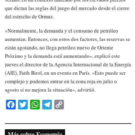
que dictan las reglas del juego del mercado desde el cierre
del estrecho de Ormuz.
«Normalmente, la demanda y el consumo de petróleo
aumentan. Entonces, con estos dos factores, las reservas se
están agotando, no llega petróleo nuevo de Oriente
Próximo y la demanda está aumentando», explicó este
jueves el director de la Agencia Internacional de la Energía
(AIE), Fatih Birol, en un evento en París. «Esto puede ser
complejo y podemos entrar en la zona roja en julio o
agosto si no mejora la situación», advirtió.
Fa
T
W
Te
C
ce
wi
ha
le
op
bo
tte
ts
gr
y
ok
r
A
a
Li
Más sobre Economía