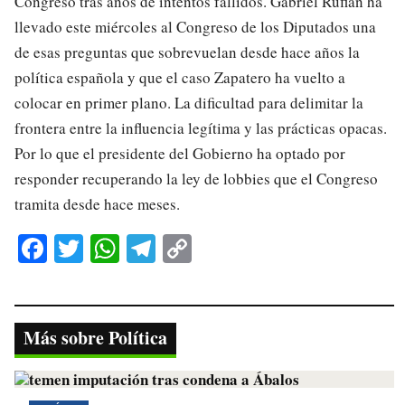
Congreso tras años de intentos fallidos. Gabriel Rufián ha
llevado este miércoles al Congreso de los Diputados una
de esas preguntas que sobrevuelan desde hace años la
política española y que el caso Zapatero ha vuelto a
colocar en primer plano. La dificultad para delimitar la
frontera entre la influencia legítima y las prácticas opacas.
Por lo que el presidente del Gobierno ha optado por
responder recuperando la ley de lobbies que el Congreso
tramita desde hace meses.
Fa
T
W
Te
C
ce
wi
ha
le
op
bo
tte
ts
gr
y
ok
r
A
a
Li
Más sobre Política
pp
m
nk