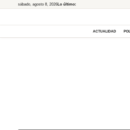
Saltar
sábado, agosto 8, 2026
Lo último:
al
contenido
ACTUALIDAD
POL