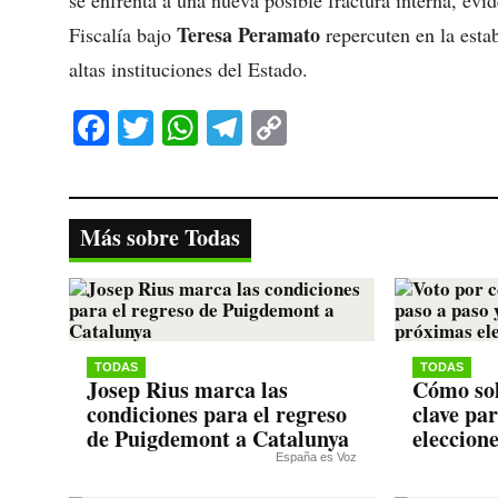
se enfrenta a una nueva posible fractura interna, ev
Teresa Peramato
Fiscalía bajo
repercuten en la esta
altas instituciones del Estado.
Fa
T
W
Te
C
ce
wi
ha
le
op
bo
tte
ts
gr
y
ok
r
A
a
Li
Más sobre Todas
pp
m
nk
TODAS
TODAS
Josep Rius marca las
Cómo sol
condiciones para el regreso
clave pa
de Puigdemont a Catalunya
eleccion
España es Voz