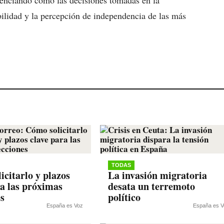
idenciando cómo las decisiones tomadas en la
bilidad y la percepción de independencia de las más
TODAS
icitarlo y plazos
La invasión migratoria
ra las próximas
desata un terremoto
es
político
España es Voz
España es V