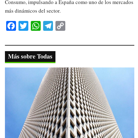
Consumo, impulsando a España como uno de los mercados
más dinámicos del sector.
Fa
T
W
Te
C
ce
wi
ha
le
op
bo
tte
ts
gr
y
ok
r
A
a
Li
Más sobre Todas
pp
m
nk