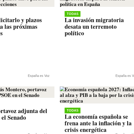
TODAS
icitarlo y plazos
La invasión migratoria
ra las próximas
desata un terremoto
es
político
España es Voz
España es V
rtavoz adjunta del
TODAS
La economía española se
 el Senado
frena ante la inflación y la
crisis energética