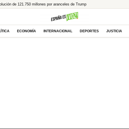
olución de 121.750 millones por aranceles de Trump
aen, y menos si uno es de ahí»
anta a la izquierda y se prepara para gobernar
r sin gafas homologadas te puede dejar ciego
ÍTICA
ECONOMÍA
INTERNACIONAL
DEPORTES
JUSTICIA
 un legado en llamas!