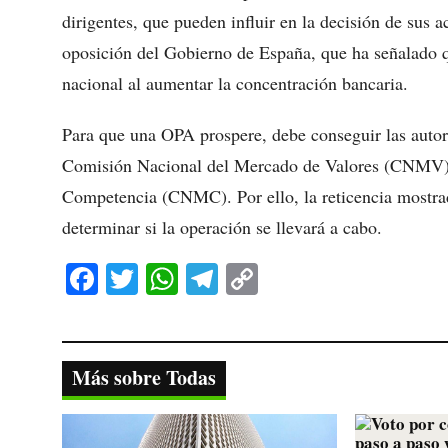
dirigentes, que pueden influir en la decisión de sus 
oposición del Gobierno de España, que ha señalado qu
nacional al aumentar la concentración bancaria.
Para que una OPA prospere, debe conseguir las autor
Comisión Nacional del Mercado de Valores (CNMV) 
Competencia (CNMC). Por ello, la reticencia mostrada
determinar si la operación se llevará a cabo.
Fa
T
W
Te
C
ce
wi
ha
le
op
bo
tte
ts
gr
y
ok
r
A
a
Li
Más sobre Todas
pp
m
nk