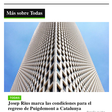
bo
tte
ts
gr
y
ok
r
A
a
Li
Más sobre Todas
pp
m
nk
TODAS
Josep Rius marca las condiciones para el
regreso de Puigdemont a Catalunya
España es Voz