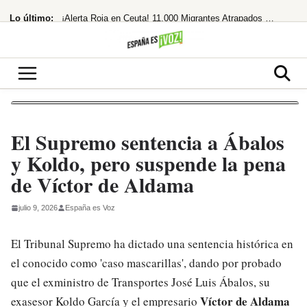
Saltar
Lo último:
¡Alerta Roja en Ceuta! 11.000 Migrantes Atrapados y Tensión Máxima con Marruecos
al
contenido
Robótico y repetitivo», pero elogia a Bolaños y Rufián
Mattel lanza la Barbie de Whitney Houston tras 20 años de negociaciones
¡Bomba en Europa! Meloni y Frederiksen se unen contra Sánchez por la inmigración
¡Deco se sale! El director deportivo del Barça revoluciona el mercado a golpe
El Supremo sentencia a Ábalos
y Koldo, pero suspende la pena
de Víctor de Aldama
julio 9, 2026
España es Voz
El Tribunal Supremo ha dictado una sentencia histórica en
el conocido como 'caso mascarillas', dando por probado
que el exministro de Transportes José Luis Ábalos, su
Víctor de Aldama
exasesor Koldo García y el empresario