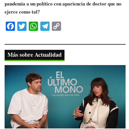
pandemia a un político con apariencia de doctor que no
ejerce como tal?
Fa
T
W
Te
C
ce
wi
ha
le
op
bo
tte
ts
gr
y
ok
r
A
a
Li
Más sobre Actualidad
pp
m
nk