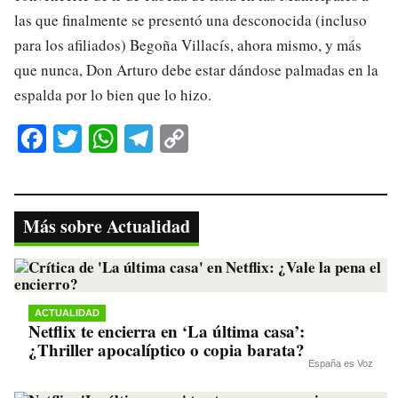
las que finalmente se presentó una desconocida (incluso
para los afiliados) Begoña Villacís, ahora mismo, y más
que nunca, Don Arturo debe estar dándose palmadas en la
espalda por lo bien que lo hizo.
Fa
T
W
Te
C
ce
wi
ha
le
op
bo
tte
ts
gr
y
ok
r
A
a
Li
Más sobre Actualidad
pp
m
nk
ACTUALIDAD
Netflix te encierra en ‘La última casa’:
¿Thriller apocalíptico o copia barata?
España es Voz